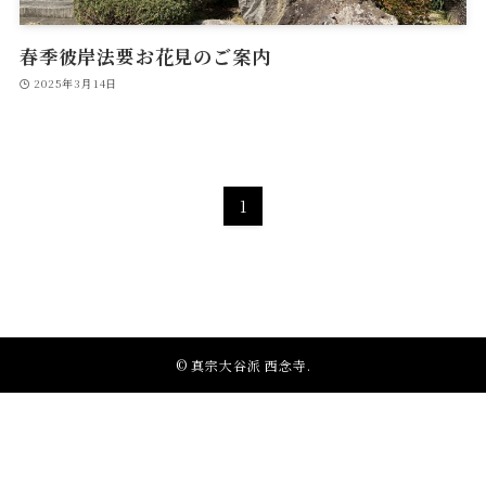
春季彼岸法要お花見のご案内
2025年3月14日
1
©
真宗大谷派 西念寺.