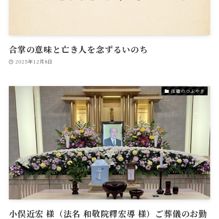
合掌の意味と亡き人を念ずるいのち
2025年12月8日
住職のつぶやき
小俣近宏 様（法名 和敬院釋宏導 様）ご葬儀のお勤