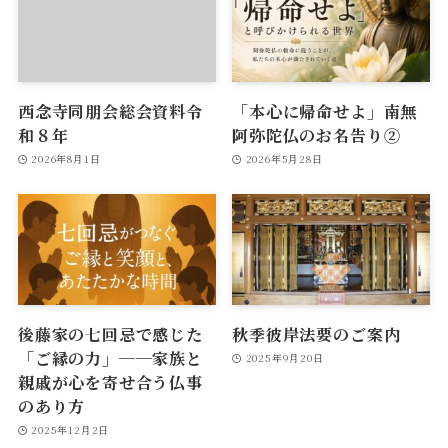
西念寺同朋会総会資料令
「本心に帰命せよ」南無
和８年
阿弥陀仏のお名告り②
2026年8月1日
2026年5月28日
後藤家の七回忌で感じた
秋季彼岸法要のご案内
「ご縁の力」──家族と
2025年9月20日
親戚が心を寄せ合う仏事
のあり方
2025年12月2日