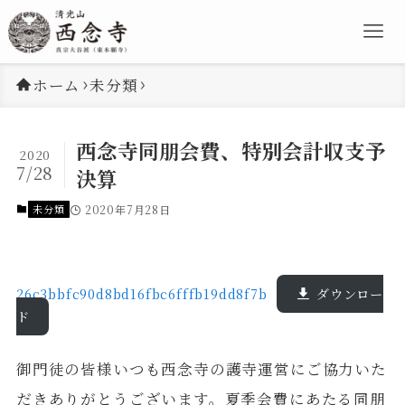
ホーム
未分類
西念寺同朋会費、特別会計収支予
2020
7/28
決算
未分類
2020年7月28日
26c3bbfc90d8bd16fbc6fffb19dd8f7b
ダウンロー
ド
御門徒の皆様いつも西念寺の護寺運営にご協力いた
だきありがとうございます。夏季会費にあたる同朋